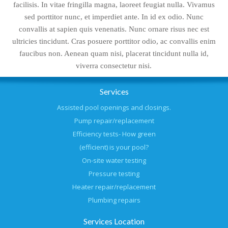
facilisis. In vitae fringilla magna, laoreet feugiat nulla. Vivamus
sed porttitor nunc, et imperdiet ante. In id ex odio. Nunc
convallis at sapien quis venenatis. Nunc ornare risus nec est
ultricies tincidunt. Cras posuere porttitor odio, ac convallis enim
faucibus non. Aenean quam nisi, placerat tincidunt nulla id,
viverra consectetur nisi.
Services
Assisted pool openings and closings.
Pump repair/replacement
Efficiency tests- How green
(efficient) is your pool?
On-site water testing
Pressure testing
Heater repair/replacement
Plumbing repairs
Services Location