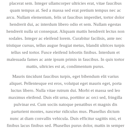
placerat sem. Integer ullamcorper ultricies erat, vitae faucibus
quam tempus at. Sed a massa sed erat pretium tempus nec ac
arcu. Nullam elementum, felis ut faucibus imperdiet, tortor dolor
hendrerit dui, ac interdum libero odio et sem. Nullam egestas
hendrerit nulla ut consequat. Aliquam mattis hendrerit lectus non
sodales. Integer ac eleifend lorem. Curabitur facilisis, ante nec
tristique cursus, tellus augue feugiat metus, blandit ultrices turpis
tellus sed tortor. Fusce eleifend lobortis finibus. Interdum et
malesuada fames ac ante ipsum primis in faucibus. In quis tortor
mattis, ultricies est at, condimentum purus.
Mauris tincidunt faucibus turpis, eget bibendum elit varius
aliquet. Pellentesque est eros, volutpat eget mauris eget, porta
luctus libero. Nulla vitae rutrum dui. Morbi et massa sed leo
maximus eleifend. Duis elit urna, porttitor ac orci sed, fringilla
pulvinar est. Cum sociis natoque penatibus et magnis dis
parturient montes, nascetur ridiculus mus. Phasellus dictum
nunc at diam convallis vehicula. Duis efficitur sagittis nisi, et
finibus lacus finibus sed. Phasellus purus dolor, mattis in semper