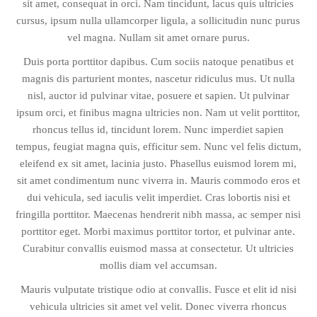
sit amet, consequat in orci. Nam tincidunt, lacus quis ultricies
cursus, ipsum nulla ullamcorper ligula, a sollicitudin nunc purus
vel magna. Nullam sit amet ornare purus.
Duis porta porttitor dapibus. Cum sociis natoque penatibus et
magnis dis parturient montes, nascetur ridiculus mus. Ut nulla
nisl, auctor id pulvinar vitae, posuere et sapien. Ut pulvinar
ipsum orci, et finibus magna ultricies non. Nam ut velit porttitor,
rhoncus tellus id, tincidunt lorem. Nunc imperdiet sapien
tempus, feugiat magna quis, efficitur sem. Nunc vel felis dictum,
eleifend ex sit amet, lacinia justo. Phasellus euismod lorem mi,
sit amet condimentum nunc viverra in. Mauris commodo eros et
dui vehicula, sed iaculis velit imperdiet. Cras lobortis nisi et
fringilla porttitor. Maecenas hendrerit nibh massa, ac semper nisi
porttitor eget. Morbi maximus porttitor tortor, et pulvinar ante.
Curabitur convallis euismod massa at consectetur. Ut ultricies
mollis diam vel accumsan.
Mauris vulputate tristique odio at convallis. Fusce et elit id nisi
vehicula ultricies sit amet vel velit. Donec viverra rhoncus