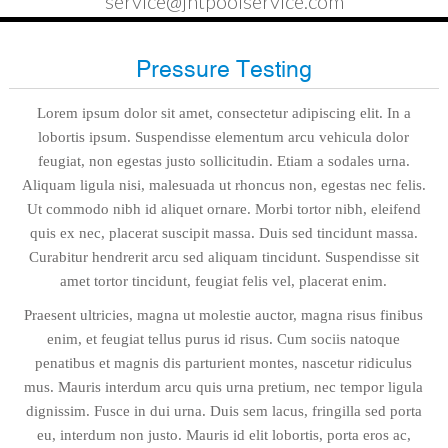
service@jntpoolservice.com
Pressure Testing
Lorem ipsum dolor sit amet, consectetur adipiscing elit. In a
lobortis ipsum. Suspendisse elementum arcu vehicula dolor
feugiat, non egestas justo sollicitudin. Etiam a sodales urna.
Aliquam ligula nisi, malesuada ut rhoncus non, egestas nec felis.
Ut commodo nibh id aliquet ornare. Morbi tortor nibh, eleifend
quis ex nec, placerat suscipit massa. Duis sed tincidunt massa.
Curabitur hendrerit arcu sed aliquam tincidunt. Suspendisse sit
amet tortor tincidunt, feugiat felis vel, placerat enim.
Praesent ultricies, magna ut molestie auctor, magna risus finibus
enim, et feugiat tellus purus id risus. Cum sociis natoque
penatibus et magnis dis parturient montes, nascetur ridiculus
mus. Mauris interdum arcu quis urna pretium, nec tempor ligula
dignissim. Fusce in dui urna. Duis sem lacus, fringilla sed porta
eu, interdum non justo. Mauris id elit lobortis, porta eros ac,