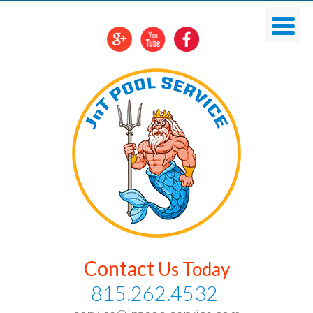
Skip
To
Content
Contact
Us Today
815.262.4532